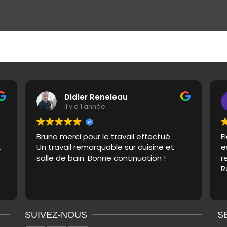
Didier Reneleau
il y a 1 année
Bruno merci pour le travail effectué.
E
x
Un travail remarquable sur cuisine et
e
salle de bain. Bonne continuation !
r
R
SUIVEZ-NOUS
S