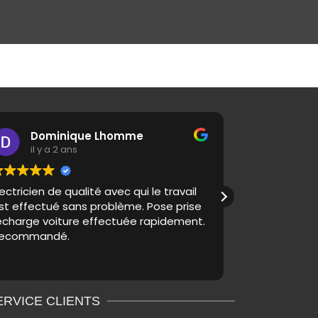
Dominique Lhomme
Ilya
il y a 2 ans
il y a 
lectricien de qualité avec qui le travail
Super electri
st effectué sans problème. Pose prise
son métier e
echarge voiture effectuée rapidement.
prise pour no
ecommandé.
Grâce à ses c
pratique. J
Lire la suite
aucune hésit
ERVICE CLIENTS