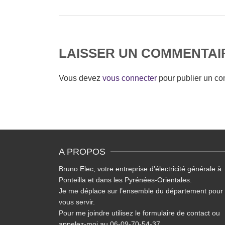
LAISSER UN COMMENTAI
Vous devez
vous connecter
pour publier un co
A PROPOS
Bruno Elec, votre entreprise d’électricité générale à
Ponteilla et dans les Pyrénées-Orientales.
Je me déplace sur l’ensemble du département pour
vous servir.
Pour me joindre utilisez le
formulaire de contact
ou
appelez-moi au 06-09-70-54-37