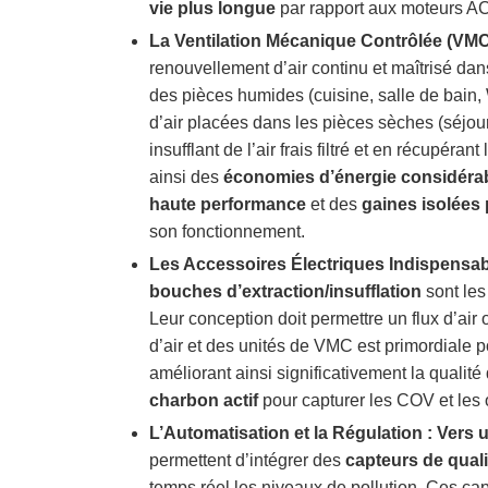
vie plus longue
par rapport aux moteurs AC 
La Ventilation Mécanique Contrôlée (VMC) 
renouvellement d’air continu et maîtrisé da
des pièces humides (cuisine, salle de bain, 
d’air placées dans les pièces sèches (séjou
insufflant de l’air frais filtré et en récupéran
ainsi des
économies d’énergie considéra
haute performance
et des
gaines isolées
son fonctionnement.
Les Accessoires Électriques Indispensable
bouches d’extraction/insufflation
sont les
Leur conception doit permettre un flux d’air 
d’air et des unités de VMC est primordiale pou
améliorant ainsi significativement la qualit
charbon actif
pour capturer les COV et les 
L’Automatisation et la Régulation : Vers un
permettent d’intégrer des
capteurs de quali
temps réel les niveaux de pollution. Ces ca