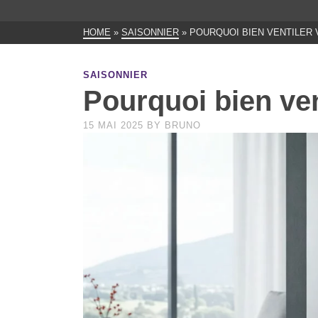
HOME
»
SAISONNIER
»
POURQUOI BIEN VENTILER 
SAISONNIER
Pourquoi bien ven
15 MAI 2025
BY
BRUNO