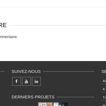
RE
mmentaire.
SUIVEZ-NOUS
S
A
A
DERNIERS PROJETS
T
M