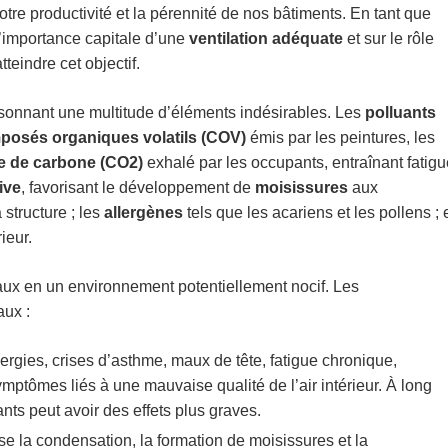
 notre productivité et la pérennité de nos bâtiments. En tant que
l’importance capitale d’une
ventilation adéquate
et sur le rôle
tteindre cet objectif.
isonnant une multitude d’éléments indésirables. Les
polluants
posés organiques volatils (COV)
émis par les peintures, les
e de carbone (CO2​)
exhalé par les occupants, entraînant fatigu
ive
, favorisant le développement de
moisissures
aux
structure ; les
allergènes
tels que les acariens et les pollens ; 
ieur.
caux en un environnement potentiellement nocif. Les
aux :
llergies, crises d’asthme, maux de tête, fatigue chronique,
ymptômes liés à une mauvaise qualité de l’air intérieur. À long
ants peut avoir des effets plus graves.
e la condensation, la formation de moisissures et la