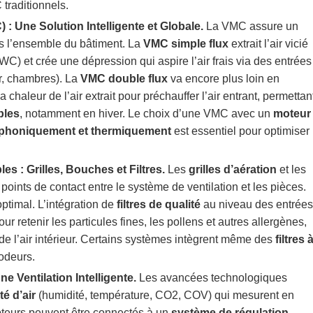
traditionnels.
: Une Solution Intelligente et Globale.
La VMC assure un
ns l’ensemble du bâtiment. La
VMC simple flux
extrait l’air vicié
WC) et crée une dépression qui aspire l’air frais via des entrées
r, chambres). La
VMC double flux
va encore plus loin en
t la chaleur de l’air extrait pour préchauffer l’air entrant, permettan
bles
, notamment en hiver. Le choix d’une VMC avec un
moteur
 phoniquement et thermiquement
est essentiel pour optimiser
s : Grilles, Bouches et Filtres.
Les
grilles d’aération
et les
 points de contact entre le système de ventilation et les pièces.
optimal. L’intégration de
filtres de qualité
au niveau des entrées
r retenir les particules fines, les pollens et autres allergènes,
é de l’air intérieur. Certains systèmes intègrent même des
filtres 
odeurs.
e Ventilation Intelligente.
Les avancées technologiques
té d’air
(humidité, température, CO2, COV) qui mesurent en
pteurs peuvent être connectés à un
système de régulation